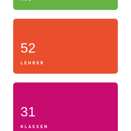
52
LEHRER
31
KLASSEN