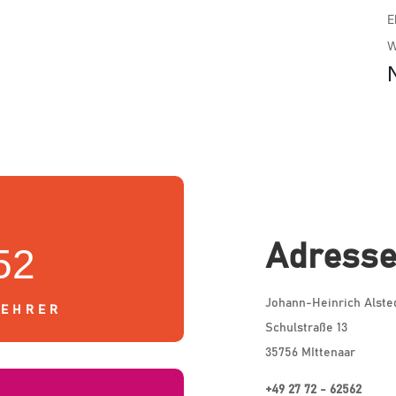
E
W
Adress
52
Johann-Heinrich Alste
LEHRER
Schulstraße 13
35756 MIttenaar
+49 27 72 - 62562