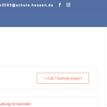
le3585@schule.hessen.de
+ iCal / Outlook export
altung ist beendet.