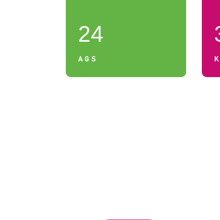
24
AGS