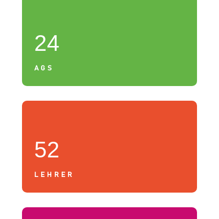
24
AGS
52
LEHRER