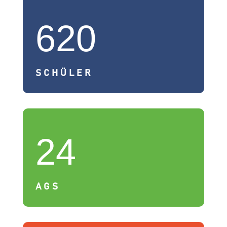
620
SCHÜLER
24
AGS