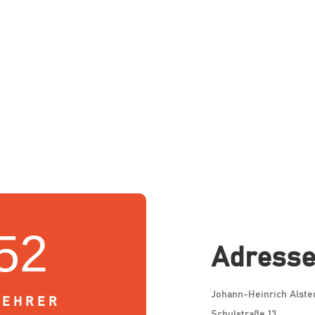
52
Adress
Johann-Heinrich Alste
LEHRER
Schulstraße 13