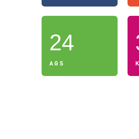
24
AGS