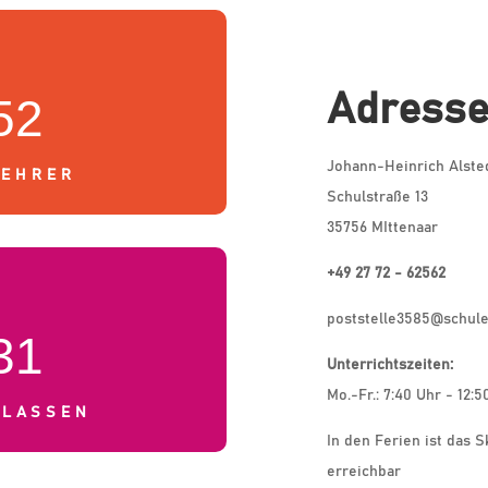
Adress
52
Johann-Heinrich Alste
LEHRER
Schulstraße 13
35756 MIttenaar
+49 27 72 - 62562
poststelle3585@schule
31
Unterrichtszeiten:
Mo.-Fr.: 7:40 Uhr - 12:5
KLASSEN
In den Ferien ist das S
erreichbar