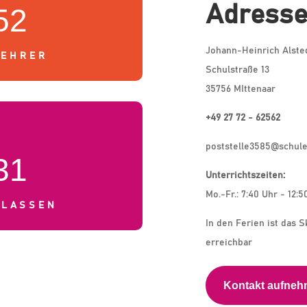
Adress
52
Johann-Heinrich Alste
LEHRER
Schulstraße 13
35756 MIttenaar
+49 27 72 - 62562
poststelle3585@schule
31
Unterrichtszeiten:
Mo.-Fr.: 7:40 Uhr - 12:5
KLASSEN
In den Ferien ist das S
erreichbar
Kontakt aufne