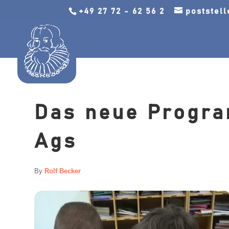
+49 27 72 - 62 56 2
poststel
Das neue Progra
Ags
By
Rolf Becker