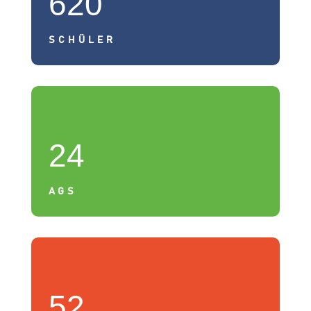
620
SCHÜLER
24
AGS
52