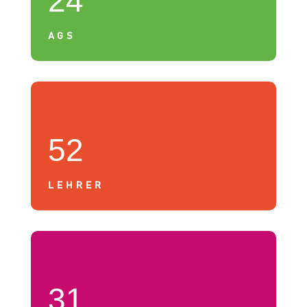
24
AGS
52
LEHRER
31