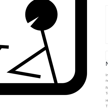
I
n
F
T
H
T