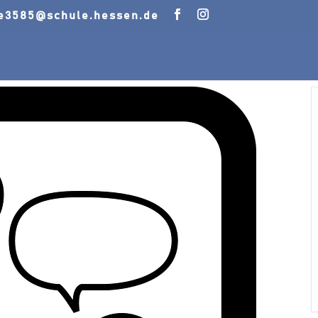
le3585@schule.hessen.de