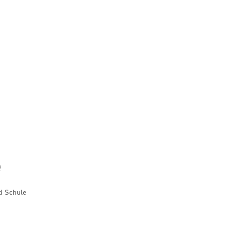
e
d Schule