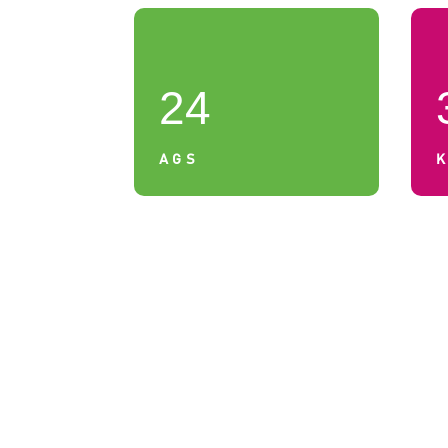
24
AGS