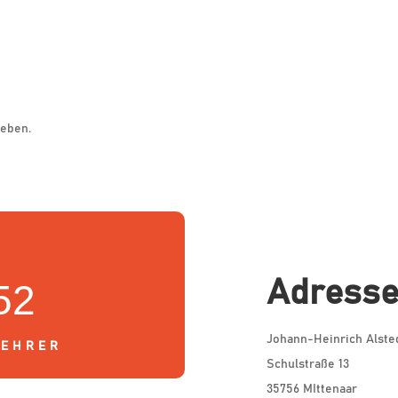
eben.
Adress
52
Johann-Heinrich Alste
LEHRER
Schulstraße 13
35756 MIttenaar