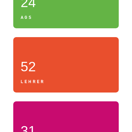
24
AGS
52
LEHRER
31