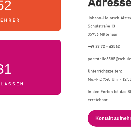
Adress
52
Johann-Heinrich Alste
LEHRER
Schulstraße 13
35756 MIttenaar
+49 27 72 - 62562
poststelle3585@schule
31
Unterrichtszeiten:
Mo.-Fr.: 7:40 Uhr - 12:5
KLASSEN
In den Ferien ist das S
erreichbar
Kontakt aufne