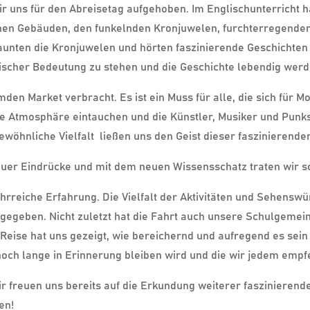
ir uns für den Abreisetag aufgehoben. Im Englischunterricht 
schen Gebäuden, den funkelnden Kronjuwelen, furchterregend
taunten die Kronjuwelen und hörten faszinierende Geschichte
ischer Bedeutung zu stehen und die Geschichte lebendig werd
en Market verbracht. Es ist ein Muss für alle, die sich für Mo
nte Atmosphäre eintauchen und die Künstler, Musiker und Punk
wöhnliche Vielfalt
ließen uns den Geist dieser faszinierenden
euer Eindrücke und mit dem neuen Wissensschatz traten wir sc
hrreiche Erfahrung. Die Vielfalt der Aktivitäten und Sehenswür
s gegeben. Nicht zuletzt hat die Fahrt auch unsere Schulgeme
e Reise hat uns gezeigt, wie bereichernd und aufregend es sei
noch lange in Erinnerung bleiben wird und die wir jedem emp
ir freuen uns bereits auf die Erkundung weiterer faszinierende
en!