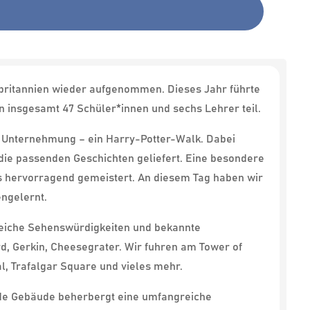
ßbritannien wieder aufgenommen. Dieses Jahr führte
n insgesamt 47 Schüler*innen und sechs Lehrer teil.
te Unternehmung – ein Harry-Potter-Walk. Dabei
die passenden Geschichten geliefert. Eine besondere
s hervorragend gemeistert. An diesem Tag haben wir
engelernt.
reiche Sehenswürdigkeiten und bekannte
d, Gerkin, Cheesegrater. Wir fuhren am Tower of
l, Trafalgar Square und vieles mehr.
nde Gebäude beherbergt eine umfangreiche