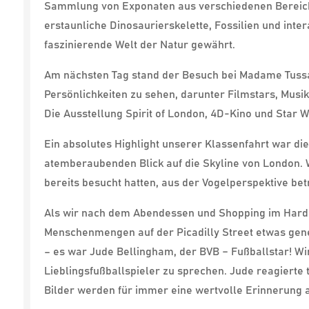
Sammlung von Exponaten aus verschiedenen Bereichen
erstaunliche Dinosaurierskelette, Fossilien und inter
faszinierende Welt der Natur gewährt.
Am nächsten Tag stand der Besuch bei Madame Tussa
Persönlichkeiten zu sehen, darunter Filmstars, Musi
Die Ausstellung Spirit of London, 4D-Kino und Star
Ein absolutes Highlight unserer Klassenfahrt war d
atemberaubenden Blick auf die Skyline von London. W
bereits besucht hatten, aus der Vogelperspektive be
Als wir nach dem Abendessen und Shopping im Hard R
Menschenmengen auf der Picadilly Street etwas generv
– es war Jude Bellingham, der BVB – Fußballstar! Wi
Lieblingsfußballspieler zu sprechen. Jude reagierte 
Bilder werden für immer eine wertvolle Erinnerung 