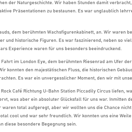
 der Naturgeschichte. Wir haben Stunden damit verbracht, d
aktive Präsentationen zu bestaunen. Es war unglaublich lehrrei
uds, dem berühmten Wachsfigurenkabinett, an. Wir waren be
ker und historische Figuren. Es war faszinierend, neben so v
 Wars Experience waren für uns besonders beeindruckend.
ie Fahrt im London Eye, dem berühmten Riesenrad am Ufer der 
ir konnten den majestätischen Fluss, die historischen Gebäu
trachten. Es war ein unvergesslicher Moment, den wir mit un
ock Café Richtung U-Bahn Station Piccadily Circus liefen, wa
t, was aber ein absoluter Glücksfall für uns war. Inmitten des
r waren total aufgeregt, aber wir wollten uns die Chance nich
total cool und war sehr freundlich. Wir konnten uns eine Weil
an diese besondere Begegnung sein.