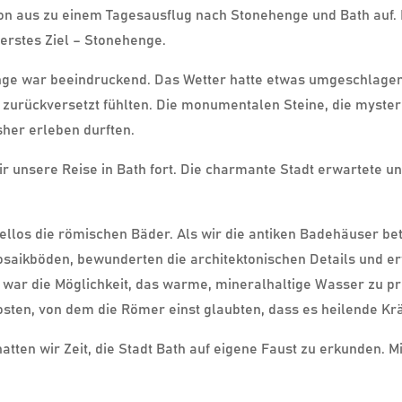
n aus zu einem Tagesausflug nach Stonehenge und Bath auf. 
 erstes Ziel – Stonehenge.
nge war beeindruckend. Das Wetter hatte etwas umgeschlagen
 zurückversetzt fühlten. Die monumentalen Steine, die mysteri
sher erleben durften.
 unsere Reise in Bath fort. Die charmante Stadt erwartete un
los die römischen Bäder. Als wir die antiken Badehäuser betra
Mosaikböden, bewunderten die architektonischen Details und 
s war die Möglichkeit, das warme, mineralhaltige Wasser zu p
sten, von dem die Römer einst glaubten, dass es heilende Kräf
ten wir Zeit, die Stadt Bath auf eigene Faust zu erkunden. Mit