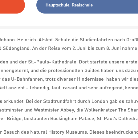
Hauptschule
,
Realschule
 Johann-Heinrich-Alsted-Schule die Studienfahrten nach Gro
 Südengland. An der Reise vom 2. Juni bis zum 8. Juni nahme
rden und der St.-Pauls-Kathedrale. Dort startete unsere ers
ennengelernt, und die professionellen Guides haben uns dazu 
 das U-Bahnfahren, trotz diverser Hindernisse
haben wir die
lt anzieht – lebendig, laut, rasant und sehr aufregend, kenn
 erkundet. Bei der Stadtrundfahrt durch London gab es zahl
estminster und Westmister Abbey, die Wolkenkratzer The Shar
r Bridge, bestaunten Buckingham Palace, St. Paul’s Cathedra
er Besuch des Natural History Museums. Dieses beeindrucke