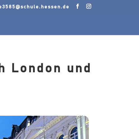
le3585@schule.hessen.de
ch London und
3