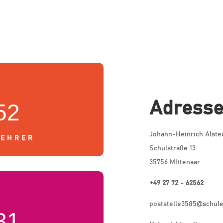
Adress
52
Johann-Heinrich Alste
LEHRER
Schulstraße 13
35756 MIttenaar
+49 27 72 - 62562
poststelle3585@schule
31