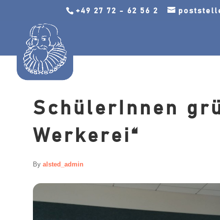
+49 27 72 - 62 56 2
poststel
SchülerInnen gr
Werkerei“
By
alsted_admin